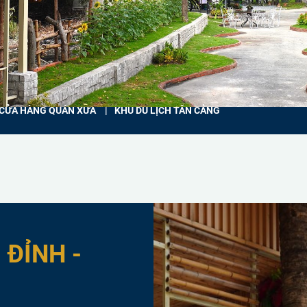
CỬA HÀNG QUÁN XƯA
KHU DU LỊCH TÂN CẢNG
 ĐỈNH -