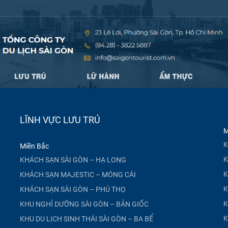
LĨNH VỰC LƯU TRÚ
M
K
Miền Bắc
K
KHÁCH SẠN SÀI GÒN – HẠ LONG
K
KHÁCH SẠN MAJESTIC – MÓNG CÁI
K
KHÁCH SẠN SÀI GÒN – PHÚ THỌ
K
KHU NGHỈ DƯỠNG SÀI GÒN – BẢN GIỐC
K
KHU DU LỊCH SINH THÁI SÀI GÒN – BA BỂ