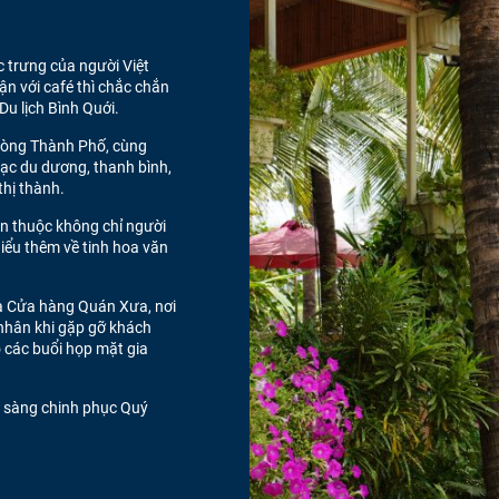
c trưng của người Việt
n với café thì chắc chắn
u lịch Bình Quới.
 lòng Thành Phố, cùng
ạc du dương, thanh bình,
thị thành.
en thuộc không chỉ người
iểu thêm về tinh hoa văn
và Cửa hàng Quán Xưa, nơi
 nhân khi gặp gỡ khách
o các buổi họp mặt gia
n sàng chinh phục Quý