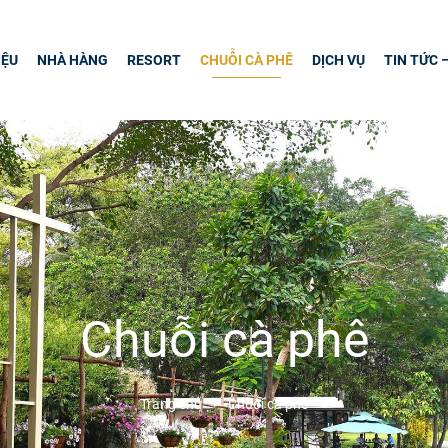
IỆU
NHÀ HÀNG
RESORT
CHUỖI CÀ PHÊ
DỊCH VỤ
TIN TỨC 
Chuỗi cà phê
Trang chủ
Chuỗi cà phê