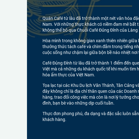
Quán Café từ lâu đã trở thành một nét văn hóa đặ
Nam. Với những thực khách có niềm đam mê bất tậ
không thể bỏ qua Chuỗi Café Đủng Đỉnh của Làng D
Hòa mình trong không gian xanh thiên nhiên giữa
thưởng thức tách café và chìm đắm trong tiếng nh
cuộc sống như chậm lại giữa bộn bề náo nhiệt nơi 
Café Đủng Đỉnh từ lâu đã trở thành 1 điểm đến qu
Việt mà cả những du khách quốc tế khi muốn tìm h
hóa ẩm thực của Việt Nam.
Tọa lạc tại các Khu Du lịch Văn Thánh, Tân Cảng 
đây không chỉ là địa chỉ thân quen của các Doanh
hàng, trao đổi công việc mà còn là nơi lý tưởng ch
đình, bạn bè vào những dịp cuối tuần.
Thực đơn phong phú, đa dạng và đặc sắc luôn sẵ
khách hàng.