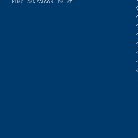
KHÁCH SẠN SÀI GÒN – ĐÀ LẠT
K
K
K
K
K
K
K
K
L