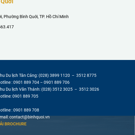
 Quới
, Phường Bình Quới, TP. Hồ Chí Minh
563.417
hu Du lịch Tân Cảng:
(028) 3899 1120 – 3512 8775
otline : 0901 889 704 – 0901 889 706
hu Du lịch Văn Thánh: (028) 3512 3025 – 3512 3026
otline: 0901 889 705
otline :
0901 889 708
mail:
contact@binhquoi.vn
ẢI BROCHURE