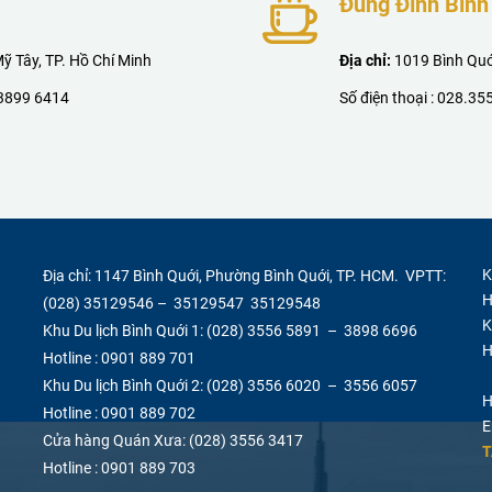
Đủng Đỉnh Bình
 Tây, TP. Hồ Chí Minh
Địa chỉ:
1019 Bình Quới
3899 6414
Số điện thoại :
028.35
K
Địa chỉ: 1147 Bình Quới, Phường Bình Quới, TP. HCM. VPTT:
H
(028) 35129546
–
35129547 35129548
K
Khu Du lịch Bình Quới 1:
(028) 3556 5891 – 3898 6696
H
Hotline : 0901 889 701
Khu Du lịch Bình Quới 2:
(028) 3556 6020 – 3556 6057
H
Hotline : 0901 889 702
E
Cửa hàng Quán Xưa:
(028) 3556 3417
T
Hotline : 0901 889 703