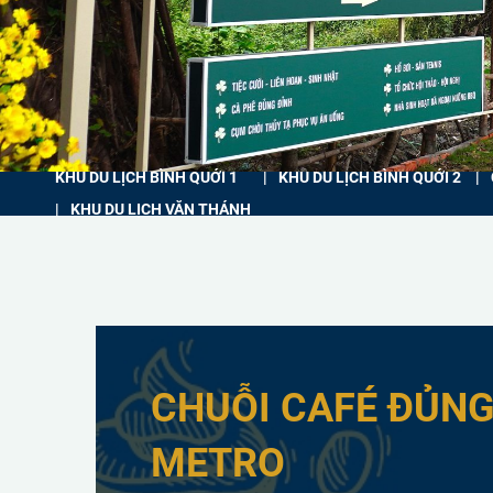
KHU DU LỊCH BÌNH QUỚI 1
KHU DU LỊCH BÌNH QUỚI 2
KHU DU LỊCH VĂN THÁNH
CHUỖI CAFÉ ĐỦNG
METRO