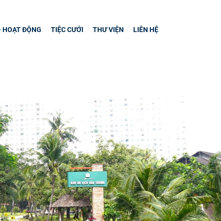
– HOẠT ĐỘNG
TIỆC CƯỚI
THƯ VIỆN
LIÊN HỆ