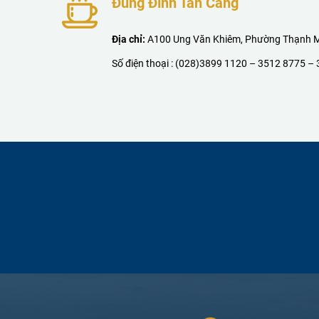
Đủng Đỉnh Tân Cảng
Địa chỉ:
A100 Ung Văn Khiêm, Phường Thạnh Mỹ
Số điện thoại :
(028)3899 1120
–
3512 8775
–