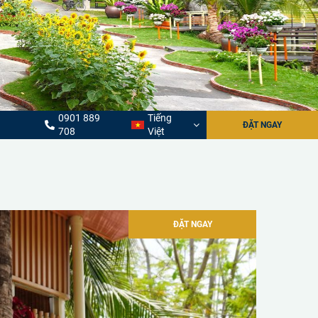
0901 889
Tiếng
ĐẶT NGAY
708
Việt
ĐẶT NGAY