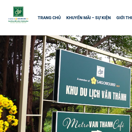
TRANG CHỦ
KHUYẾN MÃI – SỰ KIỆN
GIỚI TH