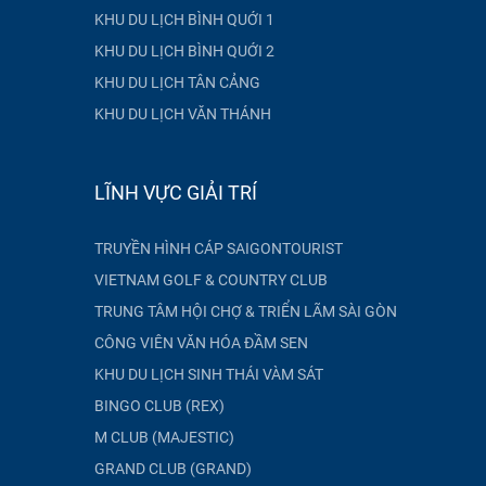
KHU DU LỊCH BÌNH QUỚI 1
KHU DU LỊCH BÌNH QUỚI 2
KHU DU LỊCH TÂN CẢNG
KHU DU LỊCH VĂN THÁNH
LĨNH VỰC GIẢI TRÍ
TRUYỀN HÌNH CÁP SAIGONTOURIST
VIETNAM GOLF & COUNTRY CLUB
TRUNG TÂM HỘI CHỢ & TRIỂN LÃM SÀI GÒN
CÔNG VIÊN VĂN HÓA ĐẦM SEN
KHU DU LỊCH SINH THÁI VÀM SÁT
BINGO CLUB (REX)
M CLUB (MAJESTIC)
GRAND CLUB (GRAND)