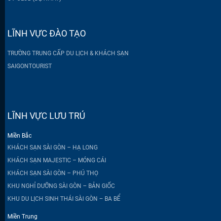
LĨNH VỰC ĐÀO TẠO
TRƯỜNG TRUNG CẤP DU LỊCH & KHÁCH SẠN
SAIGONTOURIST
LĨNH VỰC LƯU TRÚ
Miền Bắc
KHÁCH SẠN SÀI GÒN – HẠ LONG
KHÁCH SẠN MAJESTIC – MÓNG CÁI
KHÁCH SẠN SÀI GÒN – PHÚ THỌ
KHU NGHỈ DƯỠNG SÀI GÒN – BẢN GIỐC
KHU DU LỊCH SINH THÁI SÀI GÒN – BA BỂ
Miền Trung