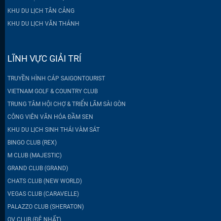
KHU DU LỊCH TÂN CẢNG
KHU DU LỊCH VĂN THÁNH
LĨNH VỰC GIẢI TRÍ
TRUYỀN HÌNH CÁP SAIGONTOURIST
VIETNAM GOLF & COUNTRY CLUB
TRUNG TÂM HỘI CHỢ & TRIỂN LÃM SÀI GÒN
CÔNG VIÊN VĂN HÓA ĐẦM SEN
KHU DU LỊCH SINH THÁI VÀM SÁT
BINGO CLUB (REX)
M CLUB (MAJESTIC)
GRAND CLUB (GRAND)
CHATS CLUB (NEW WORLD)
VEGAS CLUB (CARAVELLE)
PALAZZO CLUB (SHERATON)
OV CLUB (ĐỆ NHẤT)