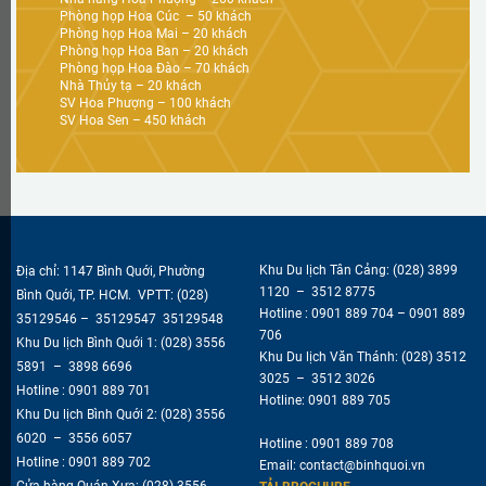
Phòng họp Hoa Cúc – 50 khách
Phòng họp Hoa Mai – 20 khách
Phòng họp Hoa Ban – 20 khách
Phòng họp Hoa Đào – 70 khách
Nhà Thủy tạ – 20 khách
SV Hoa Phượng – 100 khách
SV Hoa Sen – 450 khách
Khu Du lịch Tân Cảng:
(028) 3899
Địa chỉ: 1147 Bình Quới, Phường
1120 – 3512 8775
Bình Quới, TP. HCM. VPTT:
(028)
Hotline : 0901 889 704 – 0901 889
35129546
–
35129547 35129548
706
Khu Du lịch Bình Quới 1:
(028) 3556
Khu Du lịch Văn Thánh: (028) 3512
5891 – 3898 6696
3025 – 3512 3026
Hotline : 0901 889 701
Hotline: 0901 889 705
Khu Du lịch Bình Quới 2:
(028) 3556
6020 – 3556 6057
Hotline :
0901 889 708
Hotline : 0901 889 702
Email:
contact@binhquoi.vn
Cửa hàng Quán Xưa:
(028) 3556