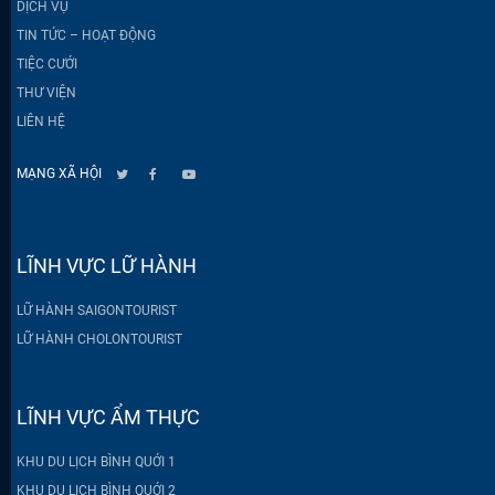
DỊCH VỤ
TIN TỨC – HOẠT ĐỘNG
TIỆC CƯỚI
THƯ VIỆN
LIÊN HỆ
MẠNG XÃ HỘI
LĨNH VỰC LỮ HÀNH
LỮ HÀNH SAIGONTOURIST
LỮ HÀNH CHOLONTOURIST
LĨNH VỰC ẨM THỰC
KHU DU LỊCH BÌNH QUỚI 1
KHU DU LỊCH BÌNH QUỚI 2